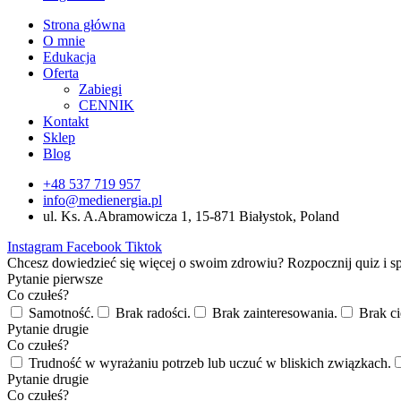
Strona główna
O mnie
Edukacja
Oferta
Zabiegi
CENNIK
Kontakt
Sklep
Blog
+48 537 719 957
info@medienergia.pl
ul. Ks. A.Abramowicza 1, 15-871 Białystok, Poland
Instagram
Facebook
Tiktok
Chcesz dowiedzieć się więcej o swoim zdrowiu? Rozpocznij quiz i 
Pytanie pierwsze
Co czułeś?
Samotność.
Brak radości.
Brak zainteresowania.
Brak ci
Pytanie drugie
Co czułeś?
Trudność w wyrażaniu potrzeb lub uczuć w bliskich związkach.
Pytanie drugie
Co czułeś?