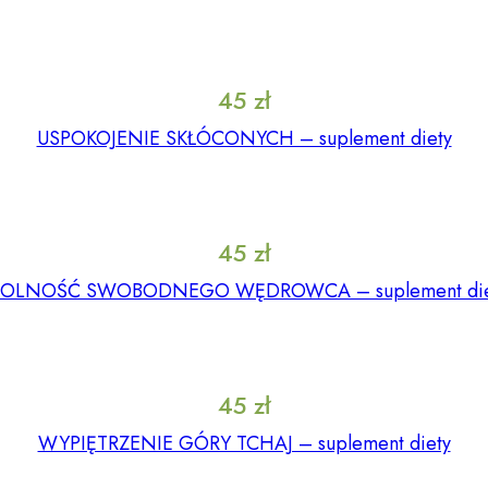
45
zł
USPOKOJENIE SKŁÓCONYCH – suplement diety
45
zł
OLNOŚĆ SWOBODNEGO WĘDROWCA – suplement die
45
zł
WYPIĘTRZENIE GÓRY TCHAJ – suplement diety